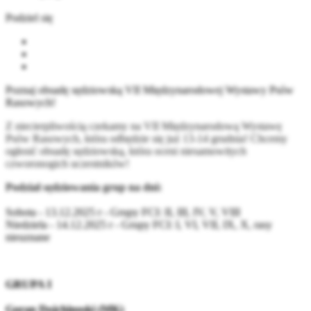
Podziel się
Poznaj obsadę sędziowską VII Międzynarodowej Wystawy Psów
Rasowych!
Z niecierpliwością czekamy na VII Międzynarodową Wystawę
Psów Rasowych, która odbędzie się już 13-14 grudnia! Chcemy
ogłosić obsadę sędziowską, która oceni niesamowitych
czworonogich uczestników!
Podział sędziowania grup na dni:
Sobota - 13.12.2025 r - Grupy FCI: II, III, IV, V, VIII
Niedziela - 14.12.2025 r - Grupy FCI: I, VI, VII, IX, X, rasy
nieuznane
GRUPA I
Goran Dojchinoski (MK)