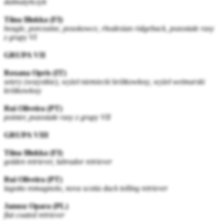
dalmatyńczyk
Tiina Illukka (FI)
beagle, porceaine, posokowce, rhodesian ridgeback, pozostałe rasy
z grupy VI
GRUPA VII
Roxana Opris (IT)
setery (wszystkie), wyżeł niemiecki krótkowłosy, wyżeł weimarski
krótkowłosy
Rui Oliveira (PT)
pointer, pozostałe rasy z grupy VII
GRUPA VIII
Tiina Illukka (FI)
golden retriever, labrador retriever
Rui Oliveira (PT)
lagotto romagnolo, nova scotia duck tolling retriever
Janusz Opara (PL)
flat coated retriever