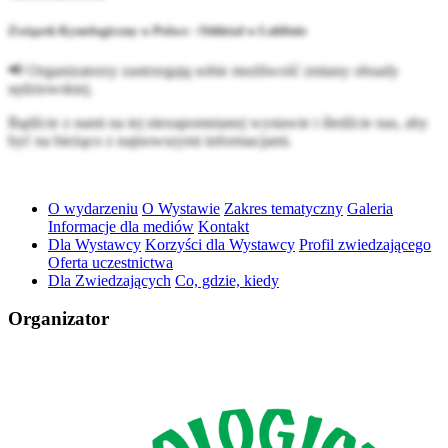
Związek Kynologiczny w Polsce - Oddział w Lublinie
📢 Organizatorzy zastrzegają sobie możliwość zmiany obsady
sędziowskiej.
Bądźcie z nami na tej niezapomnianej wystawie i śledźcie nas, aby
być na bieżąco z najnowszymi informacjami.
O wydarzeniu
O Wystawie
Zakres tematyczny
Galeria
Informacje dla mediów
Kontakt
Dla Wystawcy
Korzyści dla Wystawcy
Profil zwiedzającego
Oferta uczestnictwa
Dla Zwiedzających
Co, gdzie, kiedy
Organizator