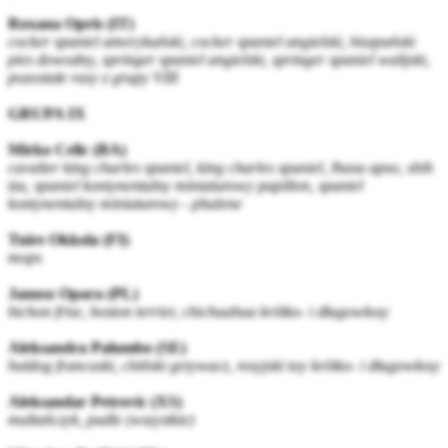
Roxana Opris (IT)
cocker spaniel amerykański, cocker spaniel angielski, hiszpański
pies dowodny, springer spaniel angielski, springer spaniel walijski,
pozostałe rasy z grupy VIII
GRUPA IX
Mirko Celic (BA)
cavalier king charles spaniel, king charles spaniel, lhasa apso, shih
tzu, spaniel kontynentalny miniaturowy papillon, spaniel
kontynentalny miniaturowy - phalene
Tuire Okkola (FI)
mops
Janusz Opara (PL)
bichon frise, boston terrier, chichuahua krótko- i długowłosy
Aleksandra Palumbo (SE)
buldog francuski, chiński grzywacz, rosyjski toy krótko- i długowłosy
Aleksandar Petrovic (XS)
maltańczyk, pudle (wszystkie)