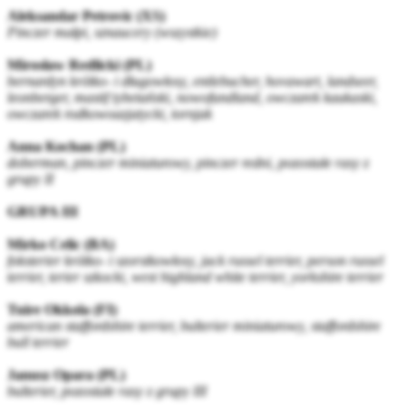
Aleksandar Petrovic (XS)
Pinczer małpi, sznaucery (wszystkie)
Mirosław Redlicki (PL)
bernardyn krótko- i długowłosy, entlebucher, hovawart, landseer,
leonberger, mastif tybetański, nowofundland, owczarek kaukaski,
owczarek rodkowoazjatycki, tornjak
Anna Kochan (PL)
doberman, pinczer miniaturowy, pinczer redni, pozostałe rasy z
grupy II
GRUPA III
Mirko Celic (BA)
foksterier krótko- i szorstkowłosy, jack russel terrier, person russel
terrier, terier szkocki, west highland white terrier, yorkshire terrier
Tuire Okkola (FI)
american staffordshire terrier, bulterier miniaturowy, staffordshire
bull terrier
Janusz Opara (PL)
bulterier, pozostałe rasy z grupy III