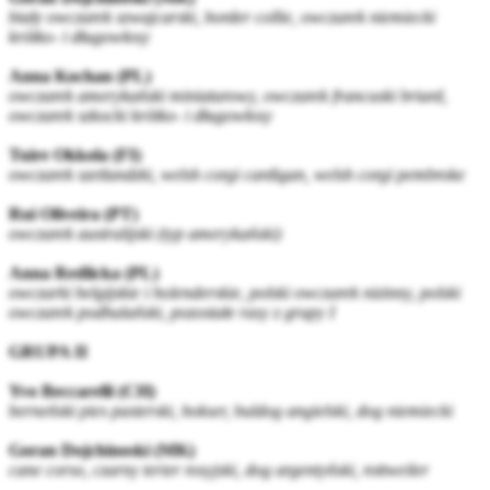
biały owczarek szwajcarski, border collie, owczarek niemiecki
krótko- i długowłosy
Anna Kochan (PL)
owczarek amerykański miniaturowy, owczarek francuski briard,
owczarek szkocki krótko- i długowłosy
Tuire Okkola (FI)
owczarek szetlandzki, welsh corgi cardigan, welsh corgi pembroke
Rui Oliveira (PT)
owczarek australijski (typ amerykański)
Anna Redlicka (PL)
owczarki belgijskie i holenderskie, polski owczarek nizinny, polski
owczarek podhalański, pozostałe rasy z grupy I
GRUPA II
Yvo Beccarelli (CH)
berneński pies pasterski, bokser, buldog angielski, dog niemiecki
Goran Dojchinoski (MK)
cane corso, czarny terier rosyjski, dog argentyński, rottweiler