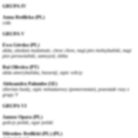
GRUPA IV
Anna Redlicka (PL)
cała
GRUPA V
Ewa Górska (PL)
akita, alaskan malamute, chow chow, nagi pies meksykański, nagi
pies peruwiański, samoyed, shiba
Rui Oliveira (PT)
akita amerykańska, bassenji, szpic wilczy
Aleksandra Palumbo (SE)
siberian husky, szpic miniaturowy (pomeranian), pozostałe rasy z
grupy V
GRUPA VI
Janusz Opara (PL)
gończy polski, ogar polski
Mirosław Redlicki (PL) (PL)