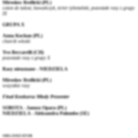
Mirosław Redlicki (PL)
coton de tulear, hawańczyk, terier tybetański, pozostałe rasy z grupy
IX
GRUPA X
Anna Kochan (PL)
charcik włoski
Yvo Beccarelli (CH)
pozostałe rasy z grupy X
Rasy nieuznane - NIEDZIELA
Mirosław Redlicki (PL)
wszystkie rasy
Finał Konkursu Młody Prezenter
SOBOTA - Janusz Opara (PL)
NIEDZIELA - Aleksandra Palumbo (SE)
ORGANIZATOR